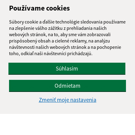
Používame cookies
AUGUST 2026
Súbory cookie a ďalšie technológie sledovania používame
PO
UT
ST
ŠT
PI
SO
NE
na zlepšenie vášho zážitku z prehliadania našich
webových stránok, na to, aby sme vám zobrazovali
01
02
prispôsobený obsah a cielené reklamy, na analýzu
návštevnosti našich webových stránok a na pochopenie
03
04
05
06
07
08
09
toho, odkiaľ naši návštevníci prichádzajú.
10
11
12
13
14
15
16
Súhlasím
17
18
19
20
21
22
23
Odmietam
24
25
26
27
28
29
30
Zmeniť moje nastavenia
31
Sobota, 8. august 2026
Meniny má Oskár