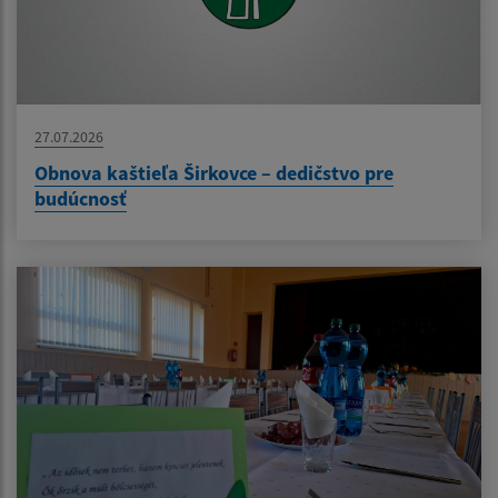
27.07.2026
Obnova kaštieľa Širkovce – dedičstvo pre
budúcnosť